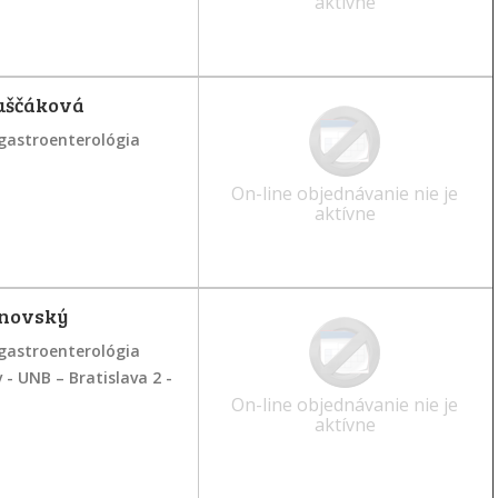
aktívne
uščáková
gastroenterológia
On-line objednávanie nie je
aktívne
inovský
gastroenterológia
- UNB – Bratislava 2 -
On-line objednávanie nie je
aktívne