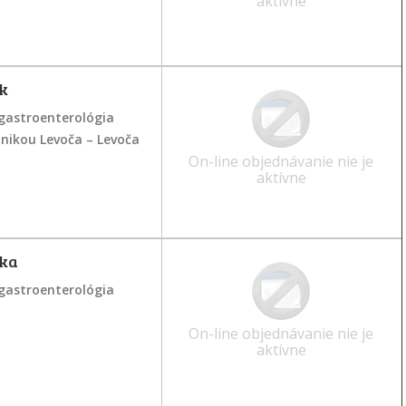
aktívne
k
gastroenterológia
inikou Levoča – Levoča
On-line objednávanie nie je
aktívne
tka
gastroenterológia
On-line objednávanie nie je
aktívne