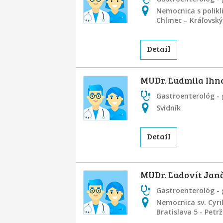
Nemocnica s polikl
Chlmec – Kráľovsk
Detail
MUDr. Ľudmila Ihn
Gastroenterológ - 
Svidník
Detail
MUDr. Ľudovít Janč
Gastroenterológ - 
Nemocnica sv. Cyri
Bratislava 5 - Petr