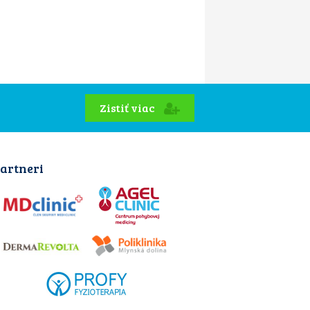
Zistiť viac
artneri