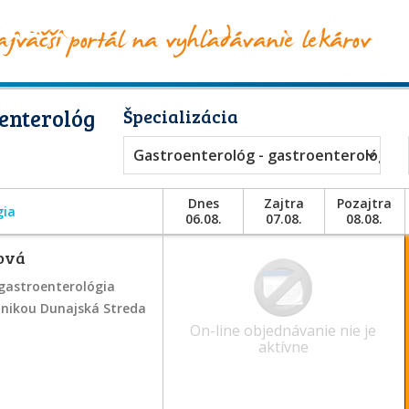
enterológ
Špecializácia
Gastroenterológ - gastroenterológia
Dnes
Zajtra
Pozajtra
gia
06.08.
07.08.
08.08.
ová
gastroenterológia
inikou Dunajská Streda
On-line objednávanie nie je
aktívne