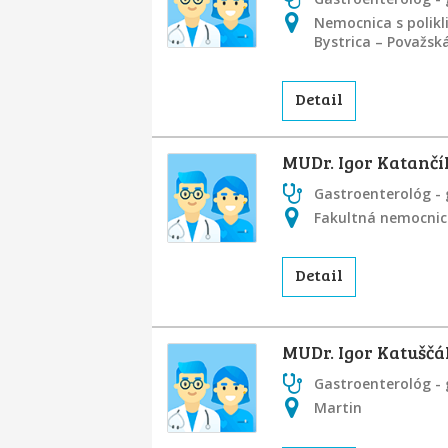
Nemocnica s polikl
Bystrica – Považsk
Detail
MUDr. Igor Katančí
Gastroenterológ - 
Fakultná nemocnica
Detail
MUDr. Igor Katuščá
Gastroenterológ - 
Martin