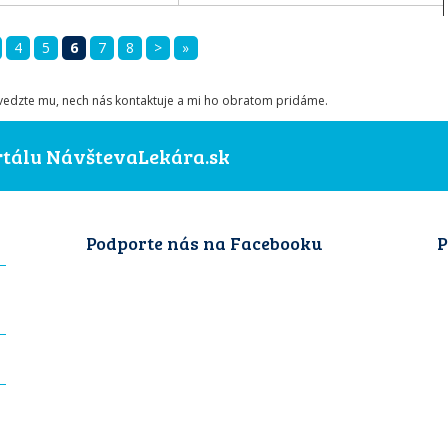
4
5
6
7
8
>
»
ovedzte mu, nech nás kontaktuje a mi ho obratom pridáme.
ortálu NávštevaLekára.sk
Podporte nás na Facebooku
P