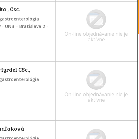
a , Csc.
gastroenterológia
- UNB – Bratislava 2 -
On-line objednávanie nie je
aktívne
Hyrdel CSc.,
gastroenterológia
On-line objednávanie nie je
aktívne
haľaková
gastroenterológia