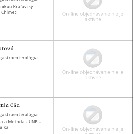
inikou Kráľovský
ý Chlmec
On-line objednávanie nie je
aktívne
atová
gastroenterológia
On-line objednávanie nie je
aktívne
ula CSc.
gastroenterológia
la a Metoda - UNB –
žalka
On-line objednávanie nie je