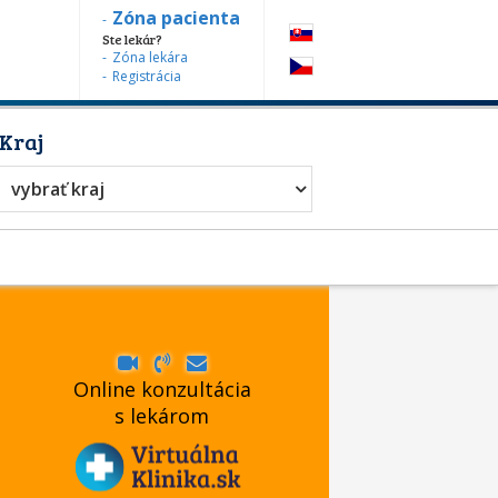
Zóna pacienta
Ste lekár?
Zóna lekára
Registrácia
Kraj
vybrať kraj
Online konzultácia
s lekárom