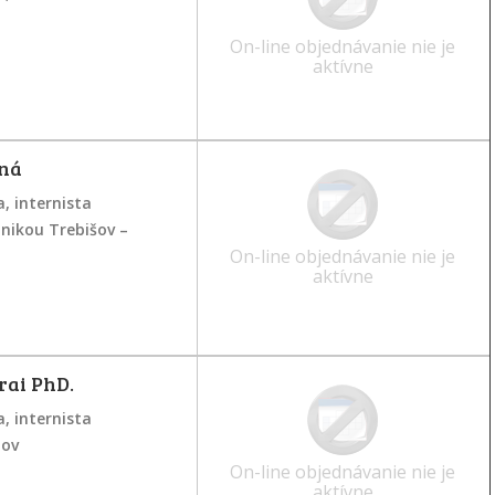
On-line objednávanie nie je
aktívne
rná
, internista
inikou Trebišov –
On-line objednávanie nie je
aktívne
rai PhD.
, internista
nov
On-line objednávanie nie je
aktívne