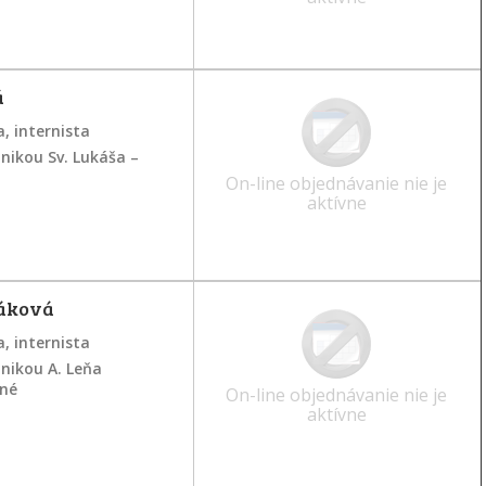
á
, internista
inikou Sv. Lukáša –
On-line objednávanie nie je
aktívne
čáková
, internista
inikou A. Leňa
né
On-line objednávanie nie je
aktívne