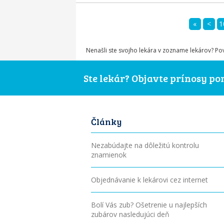
«
<
1
Nenašli ste svojho lekára v zozname lekárov? P
Ste lekár? Objavte prínosy p
Články
Nezabúdajte na dôležitú kontrolu
znamienok
Objednávanie k lekárovi cez internet
Bolí Vás zub? Ošetrenie u najlepších
zubárov nasledujúci deň