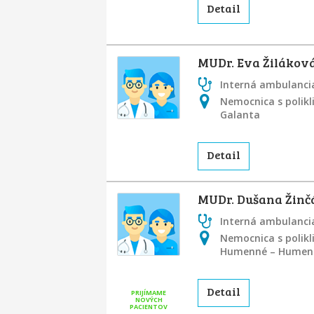
Detail
MUDr. Eva Žilákov
Interná ambulancia
Nemocnica s polikl
Galanta
Detail
MUDr. Dušana Žin
Interná ambulancia
Nemocnica s polikl
Humenné – Humen
Detail
PRIJÍMAME
NOVÝCH
PACIENTOV