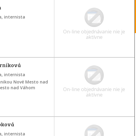
n
, internista
On-line objednávanie nie je
aktívne
Zrníková
, internista
linikou Nové Mesto nad
Mesto nad Váhom
On-line objednávanie nie je
aktívne
pková
, internista