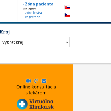
Zóna pacienta
Ste lekár?
Zóna lekára
Registrácia
Kraj
vybrať kraj
Online konzultácia
s lekárom