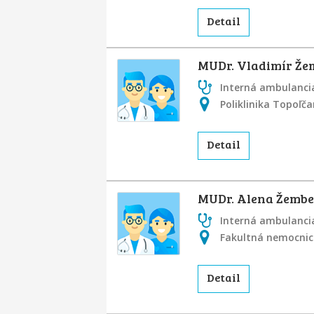
Detail
MUDr. Vladimír Že
Interná ambulancia
Poliklinika Topoľč
Detail
MUDr. Alena Žemb
Interná ambulancia
Fakultná nemocnica
Detail