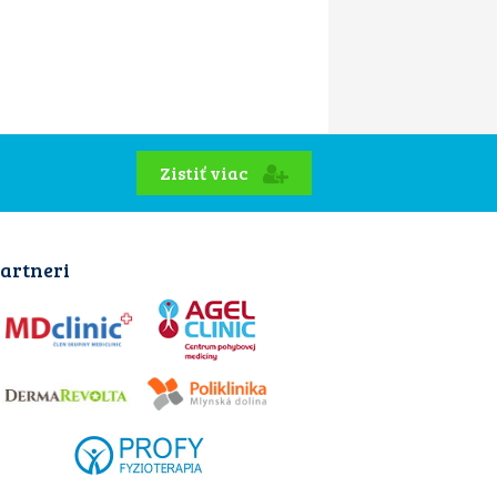
Zistiť viac
artneri