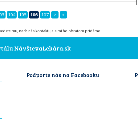
03
104
105
106
107
>
»
ovedzte mu, nech nás kontaktuje a mi ho obratom pridáme.
ortálu NávštevaLekára.sk
Podporte nás na Facebooku
P