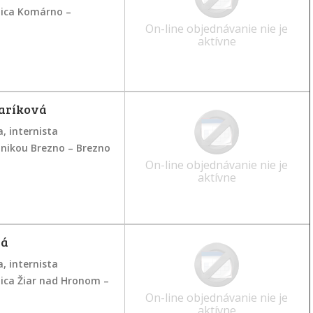
ica Komárno –
On-line objednávanie nie je
aktívne
aríková
, internista
inikou Brezno – Brezno
On-line objednávanie nie je
aktívne
vá
, internista
ca Žiar nad Hronom –
On-line objednávanie nie je
aktívne