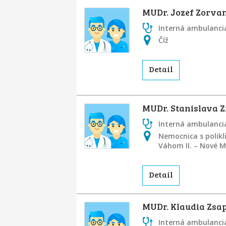
MUDr. Jozef Zorva
Interná ambulancia
Číž
Detail
MUDr. Stanislava 
Interná ambulancia
Nemocnica s polik
Váhom II. – Nové 
Detail
MUDr. Klaudia Zsa
Interná ambulancia