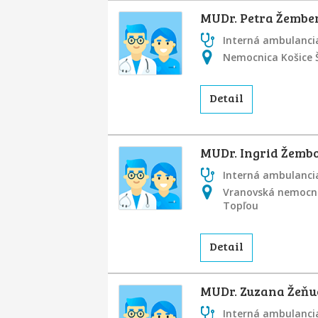
MUDr. Petra Žembe
Interná ambulancia
Nemocnica Košice Š
Detail
MUDr. Ingrid Žemb
Interná ambulancia
Vranovská nemocni
Topľou
Detail
MUDr. Zuzana Žeň
Interná ambulancia