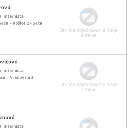
rová
, internista
aca – Košice 2 - Šaca
On-line objednávanie nie je
aktívne
ovičová
, internista
ca – Vranov nad
On-line objednávanie nie je
aktívne
uchová
, internista