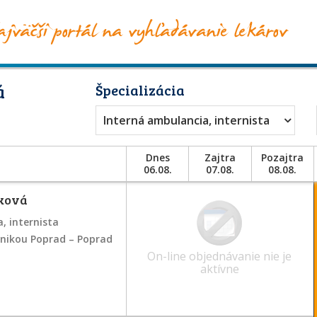
á
Špecializácia
Interná ambulancia, internista
Dnes
Zajtra
Pozajtra
06.08.
07.08.
08.08.
áková
, internista
inikou Poprad – Poprad
On-line objednávanie nie je
aktívne