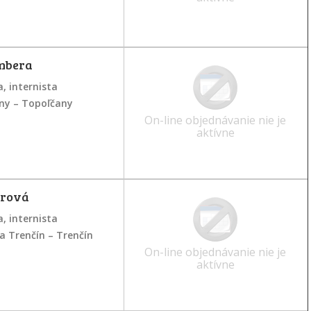
mbera
, internista
any – Topoľčany
On-line objednávanie nie je
aktívne
erová
, internista
 Trenčín – Trenčín
On-line objednávanie nie je
aktívne