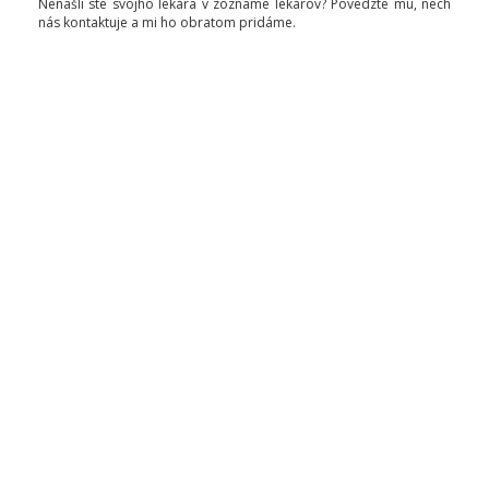
Nenašli ste svojho lekára v zozname lekárov? Povedzte mu, nech
nás kontaktuje a mi ho obratom pridáme.