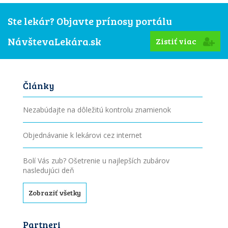
Ste lekár? Objavte prínosy portálu
NávštevaLekára.sk
Zistiť viac
Články
Nezabúdajte na dôležitú kontrolu znamienok
Objednávanie k lekárovi cez internet
Bolí Vás zub? Ošetrenie u najlepších zubárov
nasledujúci deň
Zobraziť všetky
Partneri