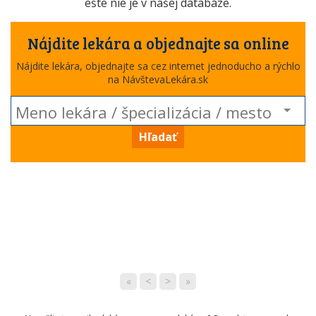
ešte nie je v našej databáze.
Nájdite lekára a objednajte sa online
Nájdite lekára, objednajte sa cez internet jednoducho a rýchlo
na NávštevaLekára.sk
Hľadať
«
<
>
»