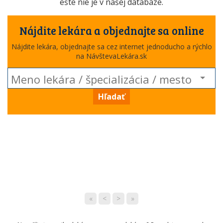
ešte nie je v našej databáze.
Nájdite lekára a objednajte sa online
Nájdite lekára, objednajte sa cez internet jednoducho a rýchlo
na NávštevaLekára.sk
Hľadať
«
<
>
»