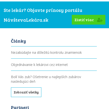
Ste lekár? Objavte prínosy portálu
NávštevaLekára.sk
Zistiť viac
Články
Nezabúdajte na dôležitú kontrolu znamienok
Objednávanie k lekárovi cez internet
Bolí Vás zub? Ošetrenie u najlepších zubárov
nasledujúci deň
Zobraziť všetky
Partneri