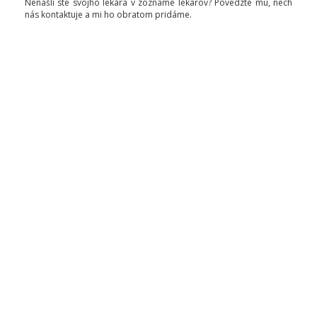
Nenašli ste svojho lekára v zozname lekárov? Povedzte mu, nech
nás kontaktuje a mi ho obratom pridáme.