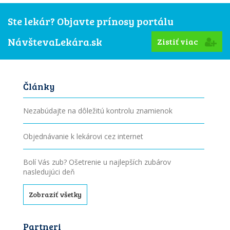
Ste lekár? Objavte prínosy portálu
NávštevaLekára.sk
Zistiť viac
Články
Nezabúdajte na dôležitú kontrolu znamienok
Objednávanie k lekárovi cez internet
Bolí Vás zub? Ošetrenie u najlepších zubárov
nasledujúci deň
Zobraziť všetky
Partneri