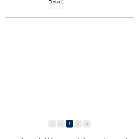
Detail
«
<
1
>
»