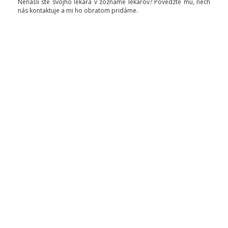
Nenašli ste svojho lekára v zozname lekárov? Povedzte mu, nech
nás kontaktuje a mi ho obratom pridáme.