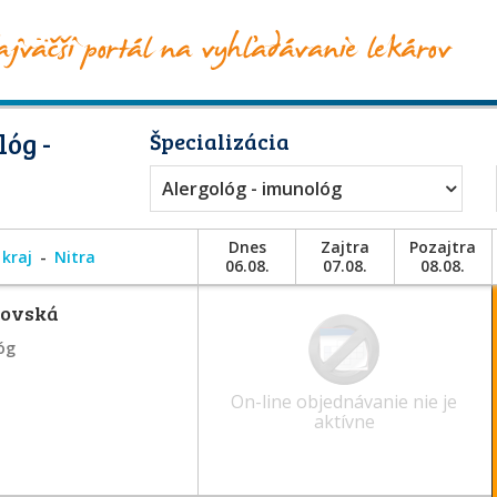
óg -
Špecializácia
Alergológ - imunológ
Dnes
Zajtra
Pozajtra
 kraj
Nitra
06.08.
07.08.
08.08.
novská
óg
On-line objednávanie nie je
aktívne