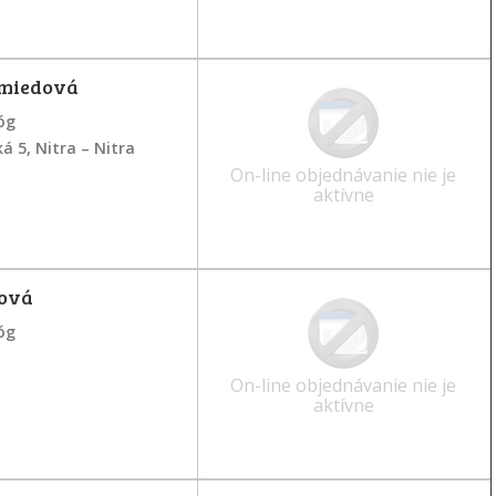
hmiedová
óg
ká 5, Nitra – Nitra
On-line objednávanie nie je
aktívne
mová
óg
On-line objednávanie nie je
aktívne