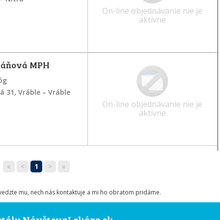
On-line objednávanie nie je
aktívne
háňová MPH
óg
á 31, Vráble – Vráble
On-line objednávanie nie je
aktívne
«
<
1
>
»
ovedzte mu, nech nás kontaktuje a mi ho obratom pridáme.
ortálu NávštevaLekára.sk