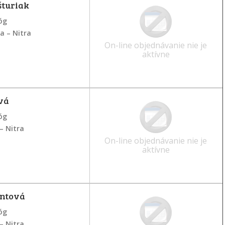
turiak
óg
na – Nitra
On-line objednávanie nie je
aktívne
vá
óg
 – Nitra
On-line objednávanie nie je
aktívne
entová
óg
 – Nitra