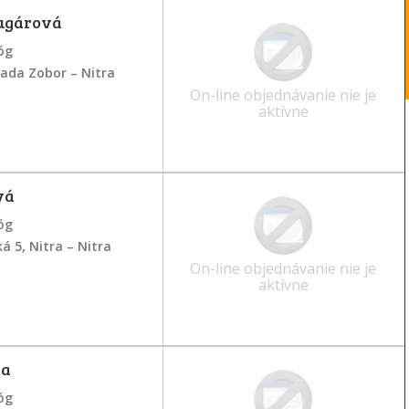
ugárová
óg
ada Zobor – Nitra
On-line objednávanie nie je
aktívne
vá
óg
ká 5, Nitra – Nitra
On-line objednávanie nie je
aktívne
la
óg