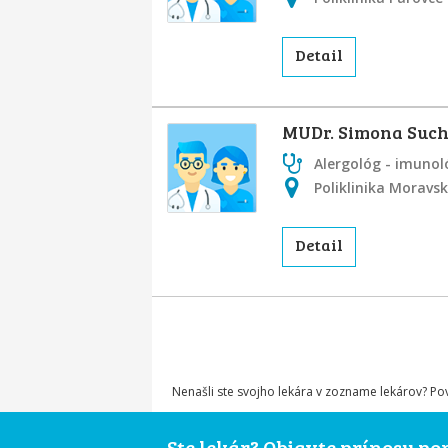
Detail
MUDr. Simona Suc
Alergológ - imunol
Poliklinika Moravsk
Detail
Nenašli ste svojho lekára v zozname lekárov? P
Ste lekár? Objavte prínosy p