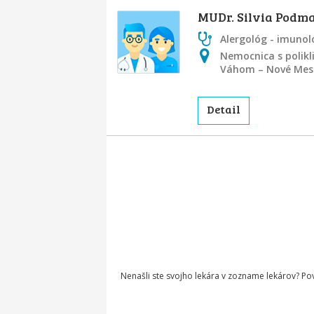
MUDr. Silvia Podm
Alergológ - imunol
Nemocnica s polik
Váhom – Nové Mes
Detail
Nenašli ste svojho lekára v zozname lekárov? P