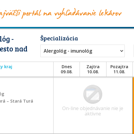
óg -
Špecializácia
esto nad
Alergológ - imunológ
y kraj
Dnes
Zajtra
Pozajtra
09.08.
10.08.
11.08.
óg
urá – Stará Turá
On-line objednávanie nie je
aktívne