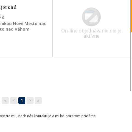
ajerská
óg
linikou Nové Mesto nad
to nad Váhom
On-line objednávanie nie je
aktívne
«
<
1
>
»
ovedzte mu, nech nás kontaktuje a mi ho obratom pridáme.