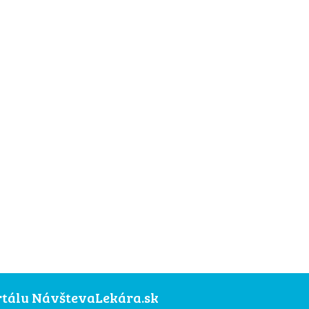
ortálu NávštevaLekára.sk