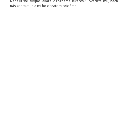
Nenašli ste svojho lekára v zozname lekárov? Povedzte mu, nech
nás kontaktuje a mi ho obratom pridáme.