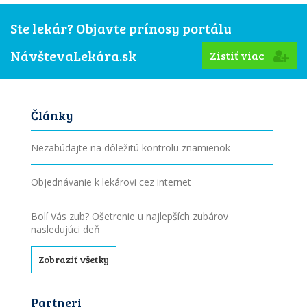
Ste lekár? Objavte prínosy portálu
NávštevaLekára.sk
Zistiť viac
Články
Nezabúdajte na dôležitú kontrolu znamienok
Objednávanie k lekárovi cez internet
Bolí Vás zub? Ošetrenie u najlepších zubárov
nasledujúci deň
Zobraziť všetky
Partneri