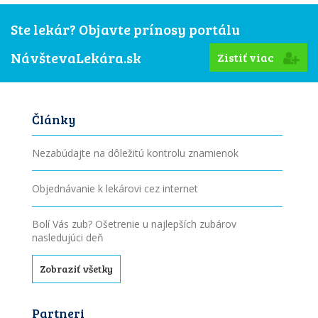
Ste lekár? Objavte prínosy portálu
NávštevaLekára.sk
Zistiť viac
Články
Nezabúdajte na dôležitú kontrolu znamienok
Objednávanie k lekárovi cez internet
Bolí Vás zub? Ošetrenie u najlepších zubárov
nasledujúci deň
Zobraziť všetky
Partneri