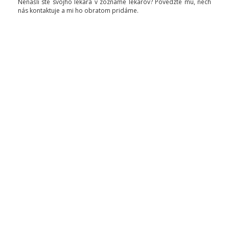
Nenašli ste svojho lekára v zozname lekárov? Povedzte mu, nech
nás kontaktuje a mi ho obratom pridáme.