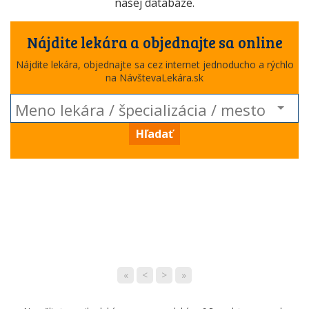
našej databáze.
Nájdite lekára a objednajte sa online
Nájdite lekára, objednajte sa cez internet jednoducho a rýchlo
na NávštevaLekára.sk
Hľadať
«
<
>
»