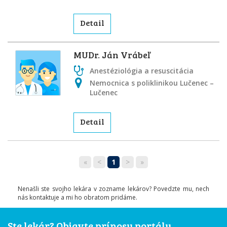
Detail
MUDr. Ján Vrábeľ
Anestéziológia a resuscitácia
Nemocnica s poliklinikou Lučenec –
Lučenec
Detail
«
<
1
>
»
Nenašli ste svojho lekára v zozname lekárov? Povedzte mu, nech
nás kontaktuje a mi ho obratom pridáme.
Ste lekár? Objavte prínosy portálu