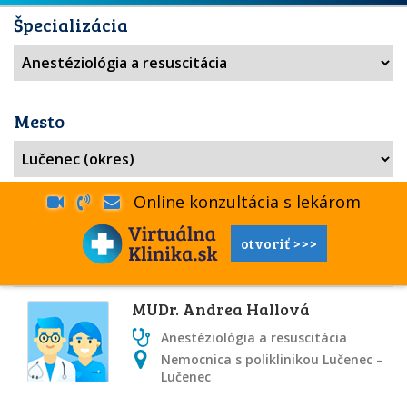
Špecializácia
Mesto
Online konzultácia s lekárom
otvoriť >>>
MUDr. Andrea Hallová
Anestéziológia a resuscitácia
Nemocnica s poliklinikou Lučenec –
Lučenec