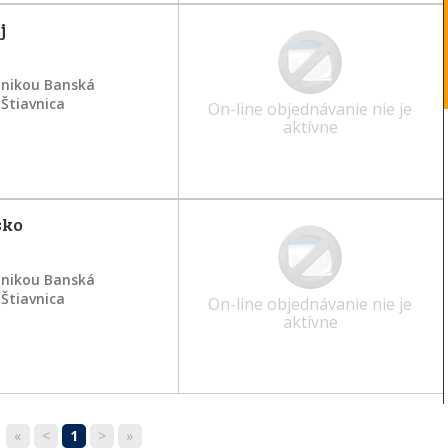
j
inikou Banská
 Štiavnica
On-line objednávanie nie je
aktívne
sko
inikou Banská
 Štiavnica
On-line objednávanie nie je
aktívne
«
<
1
>
»