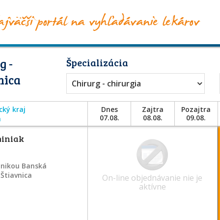
g -
Špecializácia
nica
Chirurg - chirurgia
cký kraj
Dnes
Zajtra
Pozajtra
07.08.
08.08.
09.08.
a
miniak
inikou Banská
 Štiavnica
On-line objednávanie nie je
aktívne