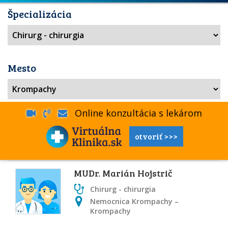
Špecializácia
Mesto
Online konzultácia s lekárom
otvoriť >>>
MUDr. Marián Hojstrič
Chirurg - chirurgia
Nemocnica Krompachy –
Krompachy