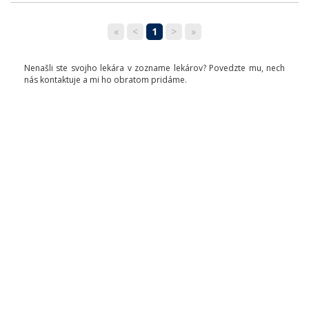
«
<
1
>
»
Nenašli ste svojho lekára v zozname lekárov? Povedzte mu, nech
nás kontaktuje a mi ho obratom pridáme.