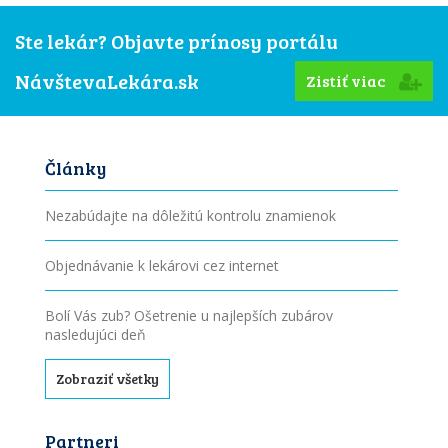
Ste lekár? Objavte prínosy portálu
NávštevaLekára.sk
Zistiť viac
Články
Nezabúdajte na dôležitú kontrolu znamienok
Objednávanie k lekárovi cez internet
Bolí Vás zub? Ošetrenie u najlepších zubárov
nasledujúci deň
Zobraziť všetky
Partneri