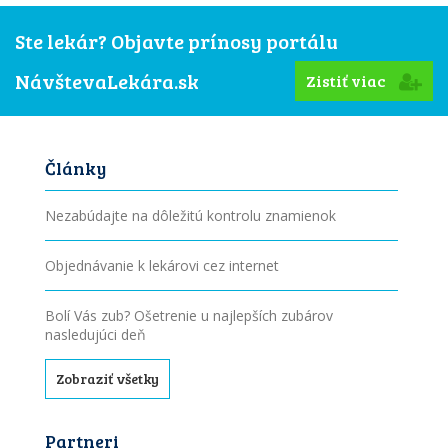
Ste lekár? Objavte prínosy portálu
NávštevaLekára.sk
Zistiť viac
Články
Nezabúdajte na dôležitú kontrolu znamienok
Objednávanie k lekárovi cez internet
Bolí Vás zub? Ošetrenie u najlepších zubárov
nasledujúci deň
Zobraziť všetky
Partneri