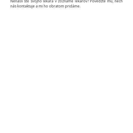
Nenašli ste svojho lekára v zozname lekárov? Povedzte mu, nech
nás kontaktuje a mi ho obratom pridáme.