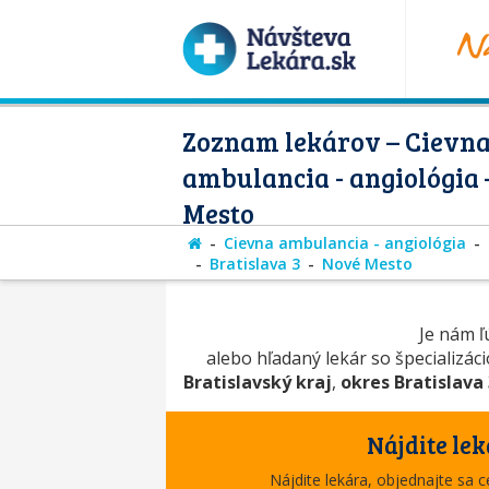
Zoznam lekárov – Cievn
ambulancia - angiológia
Mesto
Cievna ambulancia - angiológia
Bratislava 3
Nové Mesto
Je nám ľú
alebo hľadaný lekár so špecializác
Bratislavský kraj
,
okres Bratislava
Nájdite lek
Nájdite lekára, objednajte sa 