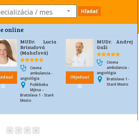
Hľadať
e online
MUDr. Lucia
MUDr. Andrej
Brisudová
Gaži
(Maheľová)
Cievna
ambulancia -
Cievna
angiológia
ambulancia -
jednať
Objednať
angiológia
Bratislava 1 -
Staré Mesto
Poliklinika
Mýtna –
Bratislava 1 - Staré
Mesto
«
<
>
»