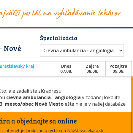
a
Špecializácia
 – Nové
Cievna ambulancia - angiológia
Bratislavský kraj
Dnes
Zajtra
Pozajtra
07.08.
08.08.
09.08.
to, ale zadali ste zlú adresu,
iou
cievna ambulancia - angiológia
v zadanej lokalite
 3
,
mesto/obec Nové Mesto
ešte nie je v našej databáze.
ára a objednajte sa online
cez internet jednoducho a rýchlo na NávštevaLekára.sk