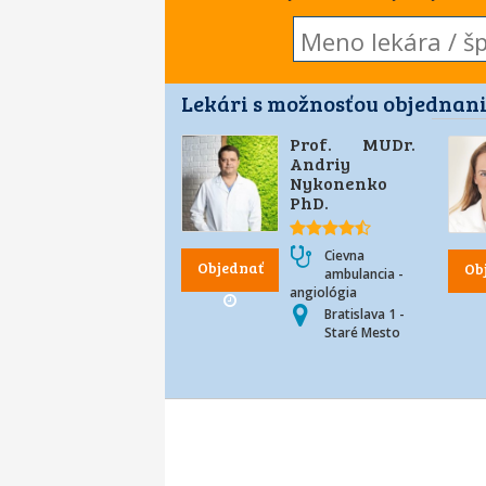
Lekári s možnosťou objednani
Prof. MUDr.
Andriy
Nykonenko
PhD.
Cievna
Objednať
Ob
ambulancia -
angiológia
Bratislava 1 -
Staré Mesto