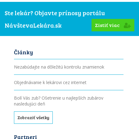
Ste lekár? Objavte prínosy portálu
NávštevaLekára.sk
Zistiť viac
Články
Nezabúdajte na dôležitú kontrolu znamienok
Objednávanie k lekárovi cez internet
Bolí Vás zub? Ošetrenie u najlepších zubárov
nasledujúci deň
Zobraziť všetky
Partneri