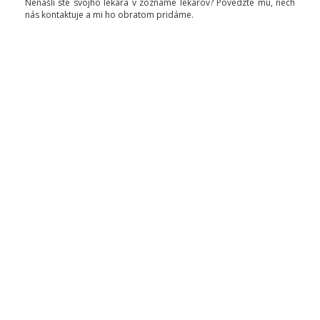
Nenašli ste svojho lekára v zozname lekárov? Povedzte mu, nech
nás kontaktuje a mi ho obratom pridáme.