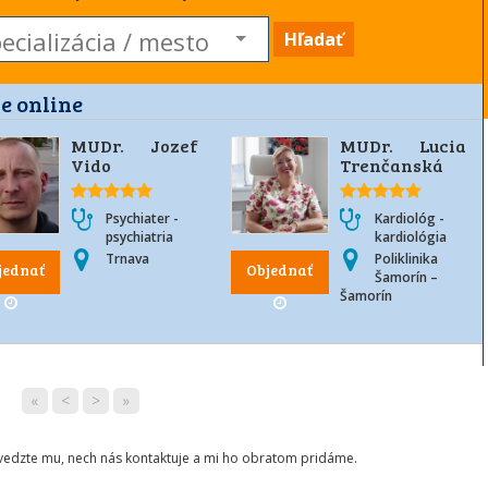
Hľadať
e online
MUDr. Jozef
MUDr. Lucia
Vido
Trenčanská
Psychiater -
Kardiológ -
psychiatria
kardiológia
Trnava
Poliklinika
jednať
Objednať
Šamorín –
Šamorín
«
<
>
»
ovedzte mu, nech nás kontaktuje a mi ho obratom pridáme.