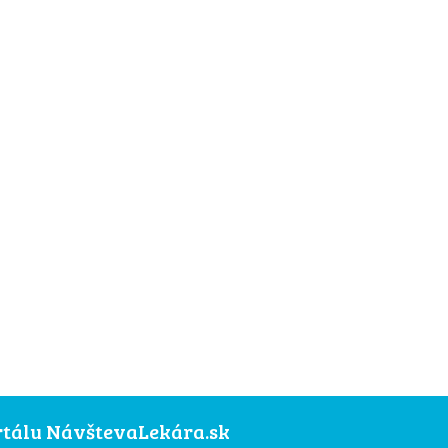
ortálu NávštevaLekára.sk