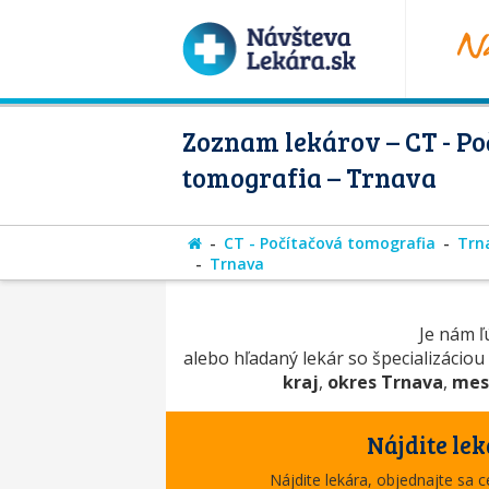
Zoznam lekárov – CT - Po
tomografia – Trnava
CT - Počítačová tomografia
Trn
Trnava
Je nám ľú
alebo hľadaný lekár so špecializácio
kraj
,
okres Trnava
,
mes
Nájdite lek
Nájdite lekára, objednajte sa 