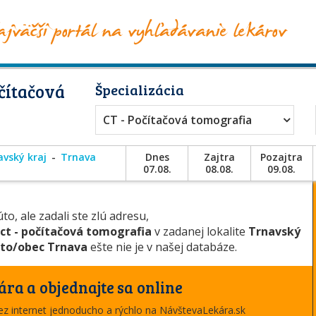
čítačová
Špecializácia
CT - Počítačová tomografia
avský kraj
Trnava
Dnes
Zajtra
Pozajtra
07.08.
08.08.
09.08.
to, ale zadali ste zlú adresu,
u
ct - počítačová tomografia
v zadanej lokalite
Trnavský
to/obec Trnava
ešte nie je v našej databáze.
ára a objednajte sa online
cez internet jednoducho a rýchlo na NávštevaLekára.sk