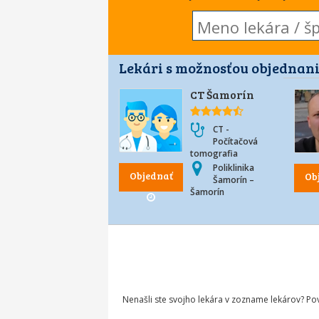
Lekári s možnosťou objednani
CT Šamorín
CT -
Počítačová
tomografia
Poliklinika
Objednať
Ob
Šamorín –
Šamorín
Nenašli ste svojho lekára v zozname lekárov? P