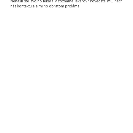
Nenašli ste svojho lekára v zozname lekárov? Povedzte mu, nech
nás kontaktuje a mi ho obratom pridáme.