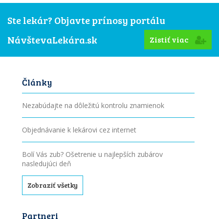
Ste lekár? Objavte prínosy portálu
NávštevaLekára.sk
Zistiť viac
Články
Nezabúdajte na dôležitú kontrolu znamienok
Objednávanie k lekárovi cez internet
Bolí Vás zub? Ošetrenie u najlepších zubárov
nasledujúci deň
Zobraziť všetky
Partneri