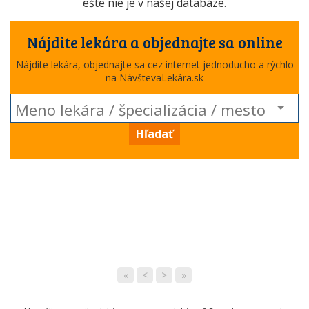
ešte nie je v našej databáze.
Nájdite lekára a objednajte sa online
Nájdite lekára, objednajte sa cez internet jednoducho a rýchlo
na NávštevaLekára.sk
Hľadať
«
<
>
»