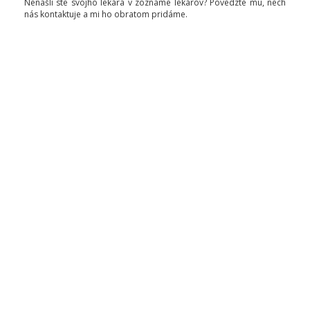
Nenašli ste svojho lekára v zozname lekárov? Povedzte mu, nech
nás kontaktuje a mi ho obratom pridáme.