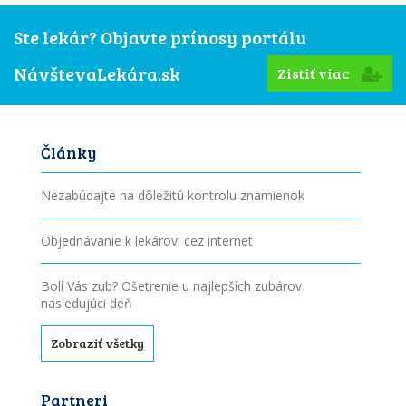
Ste lekár? Objavte prínosy portálu
NávštevaLekára.sk
Zistiť viac
Články
Nezabúdajte na dôležitú kontrolu znamienok
Objednávanie k lekárovi cez internet
Bolí Vás zub? Ošetrenie u najlepších zubárov
nasledujúci deň
Zobraziť všetky
Partneri