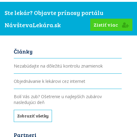
Ste lekár? Objavte prínosy portálu
NávštevaLekára.sk
Zistiť viac
Články
Nezabúdajte na dôležitú kontrolu znamienok
Objednávanie k lekárovi cez internet
Bolí Vás zub? Ošetrenie u najlepších zubárov
nasledujúci deň
Zobraziť všetky
Partneri