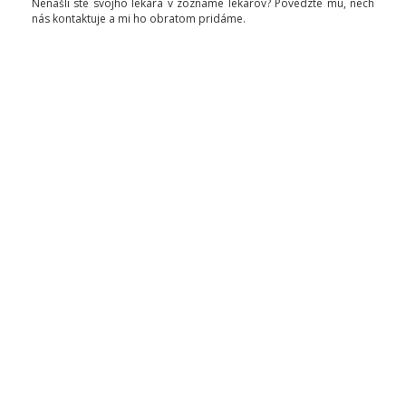
Nenašli ste svojho lekára v zozname lekárov? Povedzte mu, nech
nás kontaktuje a mi ho obratom pridáme.