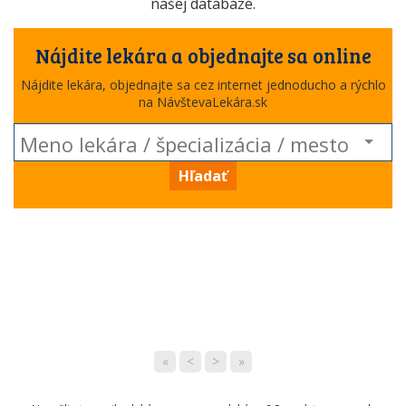
našej databáze.
Nájdite lekára a objednajte sa online
Nájdite lekára, objednajte sa cez internet jednoducho a rýchlo
na NávštevaLekára.sk
Hľadať
«
<
>
»