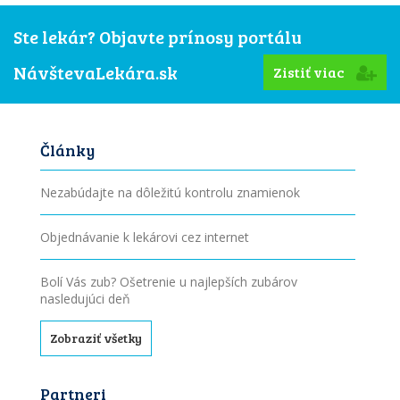
Ste lekár? Objavte prínosy portálu
NávštevaLekára.sk
Zistiť viac
Články
Nezabúdajte na dôležitú kontrolu znamienok
Objednávanie k lekárovi cez internet
Bolí Vás zub? Ošetrenie u najlepších zubárov
nasledujúci deň
Zobraziť všetky
Partneri