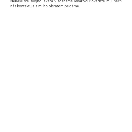
Nenašli ste svojho lekára v zozname lekárov? Povedzte mu, nech
nás kontaktuje a mi ho obratom pridáme.