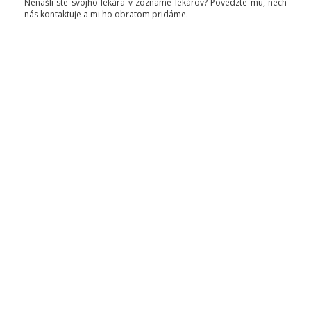
Nenašli ste svojho lekára v zozname lekárov? Povedzte mu, nech
nás kontaktuje a mi ho obratom pridáme.