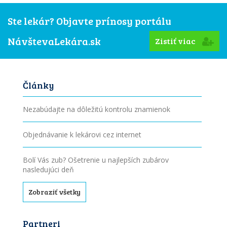
Ste lekár? Objavte prínosy portálu
NávštevaLekára.sk
Zistiť viac
Články
Nezabúdajte na dôležitú kontrolu znamienok
Objednávanie k lekárovi cez internet
Bolí Vás zub? Ošetrenie u najlepších zubárov
nasledujúci deň
Zobraziť všetky
Partneri