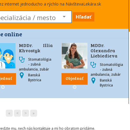
cez internet jednoducho a rýchlo na NávštevaLekára.sk
Hľadať
e online
MDDr. Illia
MDDr.
Khvostyk
Olexandra
Liebiedieva
Stomatológia
- zubná
Stomatológia
ambulancia, zubár
- zubná
ambulancia, zubár
Banská
jednať
Objednať
Bystrica
Banská
Bystrica
«
<
>
»
ovedzte mu, nech nás kontaktuje a mi ho obratom pridáme.