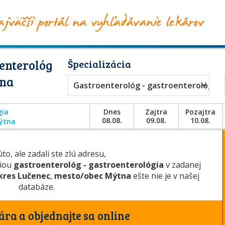
enterológ
Špecializácia
tna
Gastroenterológ - gastroenterológia
gia
Dnes
Zajtra
Pozajtra
08.08.
09.08.
10.08.
ýtna
to, ale zadali ste zlú adresu,
ciou
gastroenterológ - gastroenterológia
v zadanej
kres Lučenec
,
mesto/obec Mýtna
ešte nie je v našej
databáze.
ára a objednajte sa online