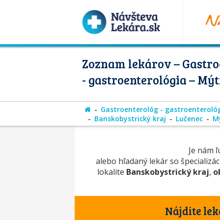
Zoznam lekárov – Gastro
- gastroenterológia – Mý
Gastroenterológ - gastroenteroló
Banskobystrický kraj
Lučenec
M
Je nám ľú
alebo hľadaný lekár so špecializá
lokalite
Banskobystrický kraj
,
o
Nájdite lek