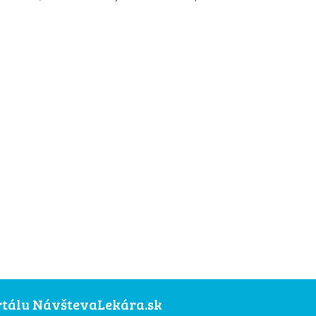
ortálu NávštevaLekára.sk