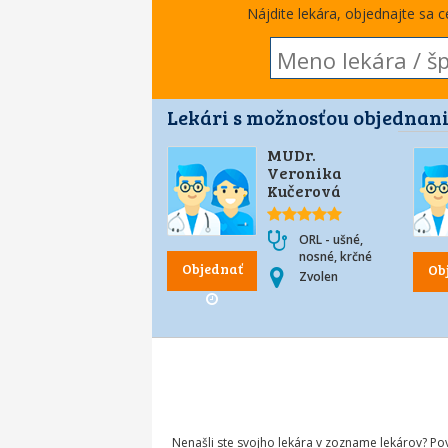
Nájdite lekára, objednajte sa 
Lekári s možnosťou objednani
MUDr.
Veronika
Kučerová
ORL - ušné,
nosné, krčné
Objednať
Ob
Zvolen
Nenašli ste svojho lekára v zozname lekárov? P