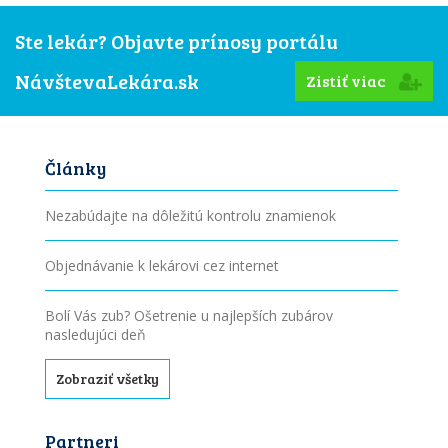
Ste lekár? Objavte prínosy portálu
NávštevaLekára.sk
Zistiť viac
Články
Nezabúdajte na dôležitú kontrolu znamienok
Objednávanie k lekárovi cez internet
Bolí Vás zub? Ošetrenie u najlepších zubárov
nasledujúci deň
Zobraziť všetky
Partneri