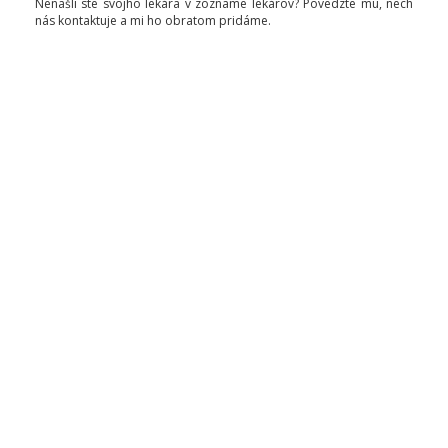
Nenašli ste svojho lekára v zozname lekárov? Povedzte mu, nech
nás kontaktuje a mi ho obratom pridáme.