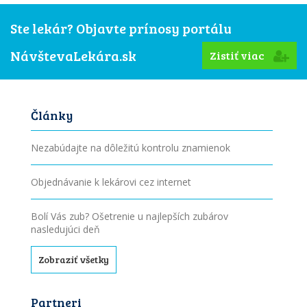
Ste lekár? Objavte prínosy portálu
NávštevaLekára.sk
Zistiť viac
Články
Nezabúdajte na dôležitú kontrolu znamienok
Objednávanie k lekárovi cez internet
Bolí Vás zub? Ošetrenie u najlepších zubárov
nasledujúci deň
Zobraziť všetky
Partneri