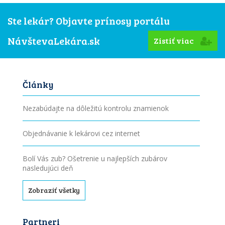
Ste lekár? Objavte prínosy portálu
NávštevaLekára.sk
Zistiť viac
Články
Nezabúdajte na dôležitú kontrolu znamienok
Objednávanie k lekárovi cez internet
Bolí Vás zub? Ošetrenie u najlepších zubárov
nasledujúci deň
Zobraziť všetky
Partneri