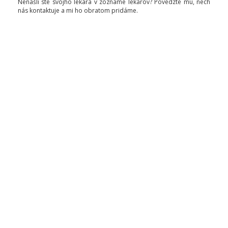
Nenašli ste svojho lekára v zozname lekárov? Povedzte mu, nech
nás kontaktuje a mi ho obratom pridáme.