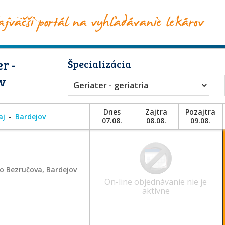
r -
Špecializácia
ov
Geriater - geriatria
Dnes
Zajtra
Pozajtra
aj
Bardejov
07.08.
08.08.
09.08.
o Bezručova, Bardejov
On-line objednávanie nie je
aktívne