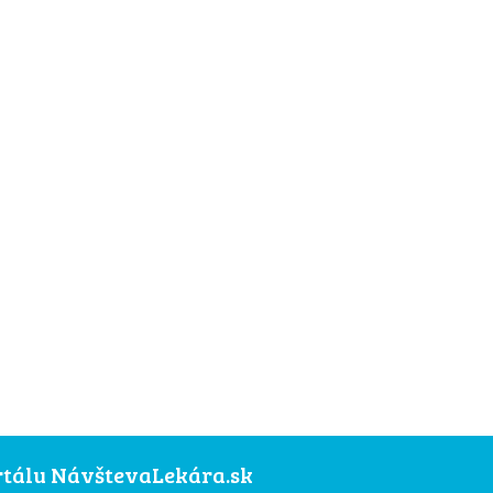
ortálu NávštevaLekára.sk