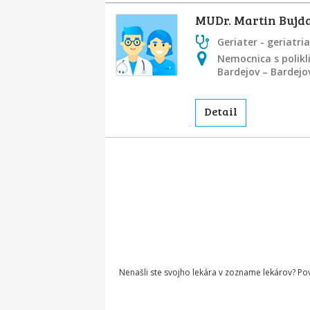
MUDr. Martin Bujd
Geriater - geriatria
Nemocnica s polikl
Bardejov – Bardejo
Detail
Nenašli ste svojho lekára v zozname lekárov? P