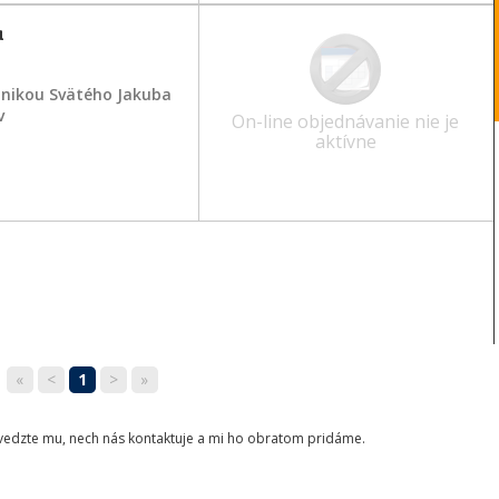
a
inikou Svätého Jakuba
v
On-line objednávanie nie je
aktívne
«
<
1
>
»
ovedzte mu, nech nás kontaktuje a mi ho obratom pridáme.