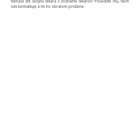
Nenašli ste svojho lekára v zozname lekárov? Povedzte mu, nech
nás kontaktuje a mi ho obratom pridáme.