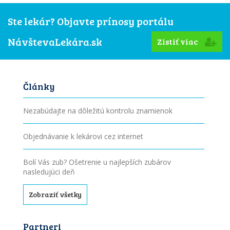
Ste lekár? Objavte prínosy portálu
NávštevaLekára.sk
Zistiť viac
Články
Nezabúdajte na dôležitú kontrolu znamienok
Objednávanie k lekárovi cez internet
Bolí Vás zub? Ošetrenie u najlepších zubárov
nasledujúci deň
Zobraziť všetky
Partneri