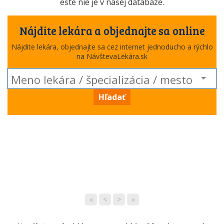
ešte nie je v našej databáze.
Nájdite lekára a objednajte sa online
Nájdite lekára, objednajte sa cez internet jednoducho a rýchlo
na NávštevaLekára.sk
Hľadať
«
<
>
»