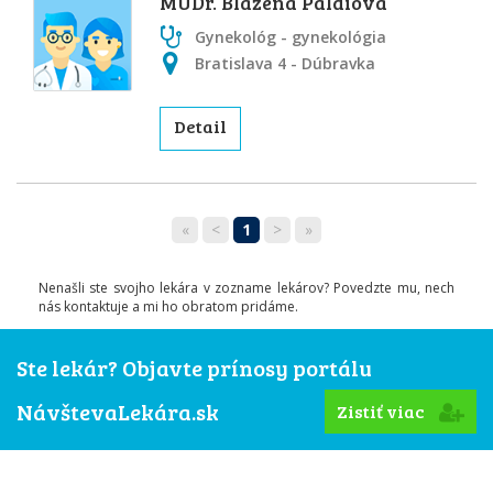
MUDr. Blažena Paldiová
Gynekológ - gynekológia
Bratislava 4 - Dúbravka
Detail
«
<
1
>
»
Nenašli ste svojho lekára v zozname lekárov? Povedzte mu, nech
nás kontaktuje a mi ho obratom pridáme.
Ste lekár? Objavte prínosy portálu
NávštevaLekára.sk
Zistiť viac