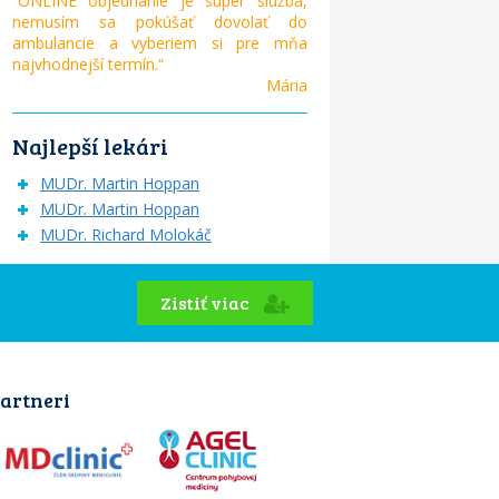
“ONLINE objednanie je super služba,
nemusím sa pokúšať dovolať do
ambulancie a vyberiem si pre mňa
najvhodnejší termín.“
Mária
Najlepší lekári
MUDr. Martin Hoppan
MUDr. Martin Hoppan
MUDr. Richard Molokáč
Zistiť viac
artneri