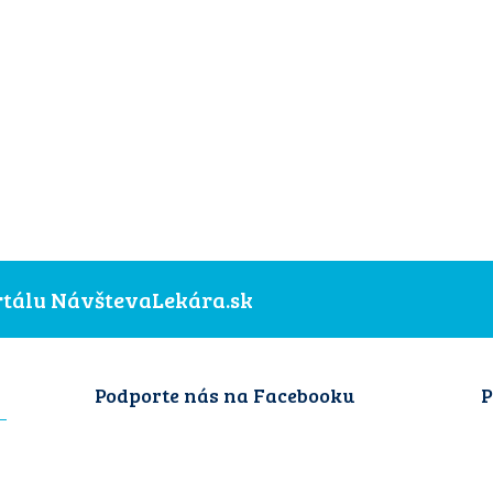
ortálu NávštevaLekára.sk
Podporte nás na Facebooku
P