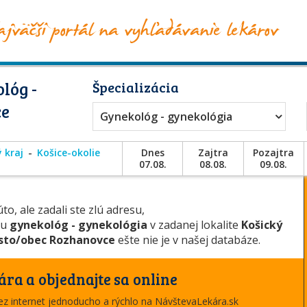
lóg -
Špecializácia
ce
Gynekológ - gynekológia
 kraj
Košice-okolie
Dnes
Zajtra
Pozajtra
07.08.
08.08.
09.08.
to, ale zadali ste zlú adresu,
ou
gynekológ - gynekológia
v zadanej lokalite
Košický
to/obec Rozhanovce
ešte nie je v našej databáze.
ára a objednajte sa online
cez internet jednoducho a rýchlo na NávštevaLekára.sk