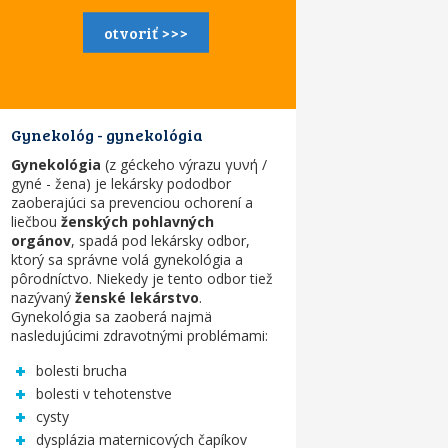
otvoriť >>>
Gynekológ - gynekológia
Gynekológia
(z géckeho výrazu γυνή /
gyné - žena) je lekársky pododbor
zaoberajúci sa prevenciou ochorení a
liečbou
ženských pohlavných
orgánov
, spadá pod lekársky odbor,
ktorý sa správne volá gynekológia a
pôrodníctvo. Niekedy je tento odbor tiež
nazývaný
ženské lekárstvo
.
Gynekológia sa zaoberá najmä
nasledujúcimi zdravotnými problémami:
bolesti brucha
bolesti v tehotenstve
cysty
dysplázia maternicových čapíkov