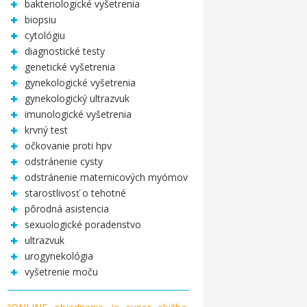
bakteriologické vyšetrenia
biopsiu
cytológiu
diagnostické testy
genetické vyšetrenia
gynekologické vyšetrenia
gynekologický ultrazvuk
imunologické vyšetrenia
krvný test
očkovanie proti hpv
odstránenie cysty
odstránenie maternicových myómov
starostlivosť o tehotné
pôrodná asistencia
sexuologické poradenstvo
ultrazvuk
urogynekológia
vyšetrenie moču