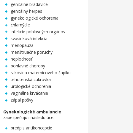
genitálne bradavice
genitálny herpes
gynekologické ochorenia
chlamýdie
infekcie pohlavných orgánov
kvasinková infekcia
menopauza
menštruačné poruchy
neplodnosť
pohlavné choroby
rakovina maternicového čapíku
tehotenská cukrovka
urologické ochorenia
vaginálne krvácanie
zápal pošvy
Gynekologické ambulancie
zabezpečujú i následujúce:
predpis antikoncepcie