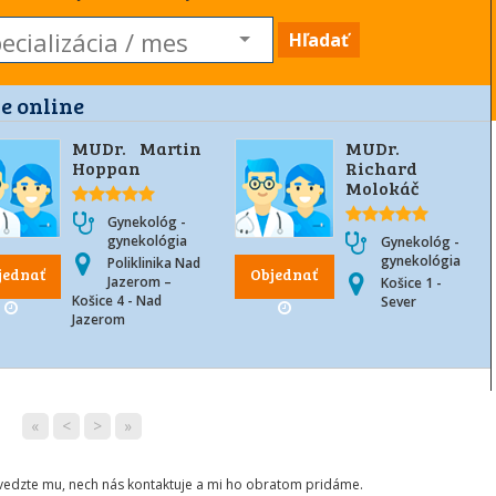
Hľadať
e online
MUDr. Martin
MUDr.
Hoppan
Richard
Molokáč
Gynekológ -
gynekológia
Gynekológ -
gynekológia
Poliklinika Nad
jednať
Objednať
Jazerom –
Košice 1 -
Košice 4 - Nad
Sever
Jazerom
«
<
>
»
ovedzte mu, nech nás kontaktuje a mi ho obratom pridáme.