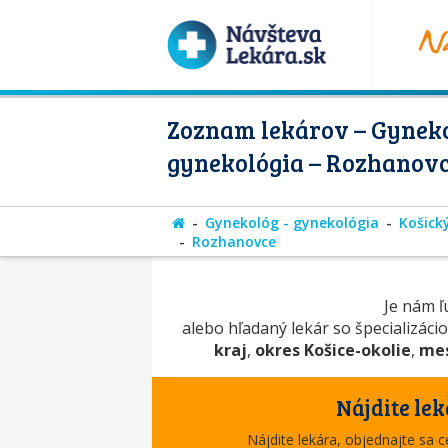
Zoznam lekárov – Gyneko
gynekológia – Rozhanov
Gynekológ - gynekológia
Košický
Rozhanovce
Je nám ľú
alebo hľadaný lekár so špecializáci
kraj
,
okres Košice-okolie
,
mes
Nájdite lek
Nájdite lekára, objednajte sa 