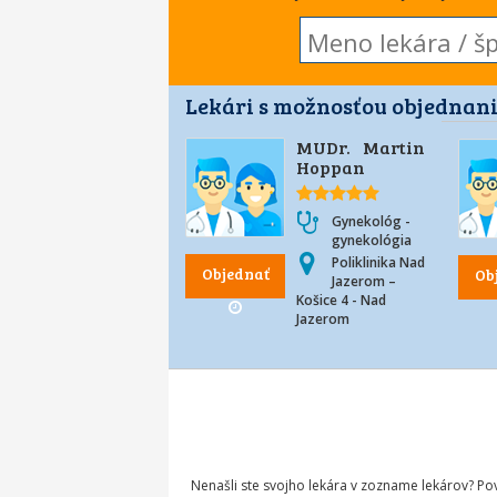
Lekári s možnosťou objednani
MUDr. Martin
Hoppan
Gynekológ -
gynekológia
Poliklinika Nad
Objednať
Ob
Jazerom –
Košice 4 - Nad
Jazerom
Nenašli ste svojho lekára v zozname lekárov? P