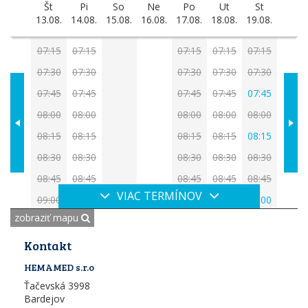
Št
Pi
So
Ne
Po
Ut
St
13.08.
14.08.
15.08.
16.08.
17.08.
18.08.
19.08.
07:15
07:15
07:15
07:15
07:15
07:30
07:30
07:30
07:30
07:30
07:45
07:45
07:45
07:45
07:45
08:00
08:00
08:00
08:00
08:00
08:15
08:15
08:15
08:15
08:15
08:30
08:30
08:30
08:30
08:30
08:45
08:45
08:45
08:45
08:45
VIAC TERMÍNOV
09:00
09:00
09:00
09:00
09:00
zobraziť mapu
Kontakt
HEMAMED s.r.o
Ťačevská 3998
Bardejov