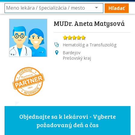
Hľadať
MUDr. Aneta Matysová
Hematológ a Transfuziológ
Bardejov
Prešovský kraj
Objednajte sa k lekárovi - Vyberte
požadovaný deň a čas