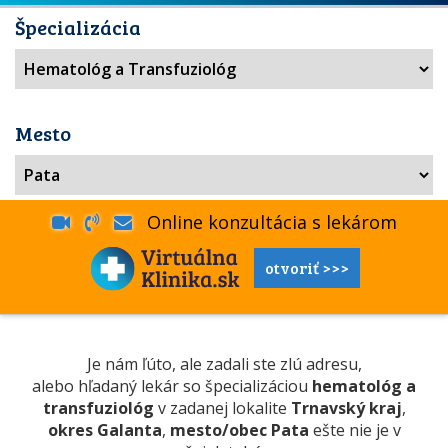
Špecializácia
Mesto
Online konzultácia s lekárom
otvoriť >>>
Je nám ľúto, ale zadali ste zlú adresu,
alebo hľadaný lekár so špecializáciou
hematológ a
transfuziológ
v zadanej lokalite
Trnavský kraj
,
okres Galanta
,
mesto/obec Pata
ešte nie je v