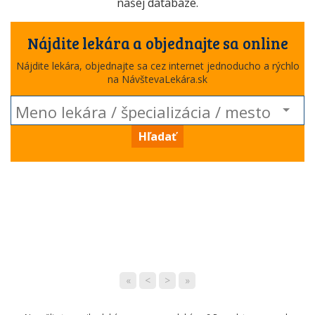
našej databáze.
Nájdite lekára a objednajte sa online
Nájdite lekára, objednajte sa cez internet jednoducho a rýchlo
na NávštevaLekára.sk
Hľadať
«
<
>
»