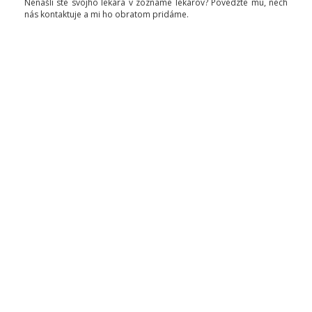
Nenašli ste svojho lekára v zozname lekárov? Povedzte mu, nech
nás kontaktuje a mi ho obratom pridáme.