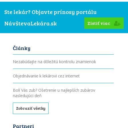
Ste lekár? Objavte prínosy portálu
NávštevaLekára.sk
Zistiť viac
Články
Nezabúdajte na dôležitú kontrolu znamienok
Objednávanie k lekárovi cez internet
Bolí Vás zub? Ošetrenie u najlepších zubárov
nasledujúci deň
Zobraziť všetky
Partneri