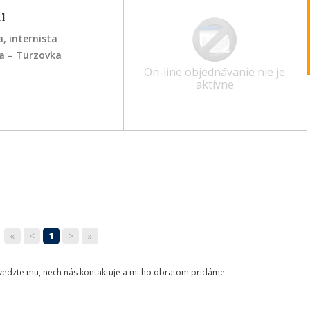
l
, internista
ka – Turzovka
On-line objednávanie nie je
aktívne
«
<
1
>
»
ovedzte mu, nech nás kontaktuje a mi ho obratom pridáme.