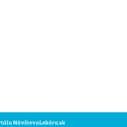
ortálu NávštevaLekára.sk