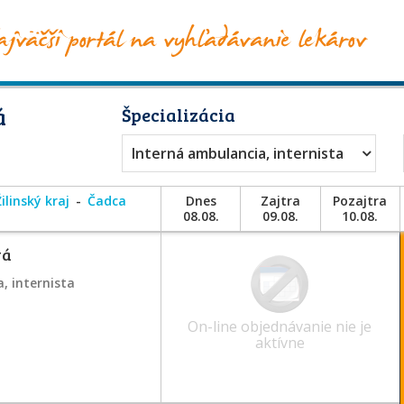
á
Špecializácia
Interná ambulancia, internista
Žilinský kraj
Čadca
Dnes
Zajtra
Pozajtra
08.08.
09.08.
10.08.
vá
, internista
On-line objednávanie nie je
aktívne