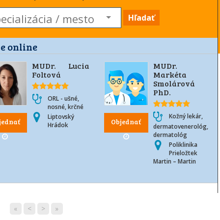
Hľadať
e online
MUDr. Lucia
MUDr.
Foltová
Markéta
Smolárová
PhD.
ORL - ušné,
nosné, krčné
Kožný lekár,
Liptovský
jednať
Objednať
Hrádok
dermatovenerológ,
dermatológ
Poliklinika
Prieložtek
Martin – Martin
«
<
>
»