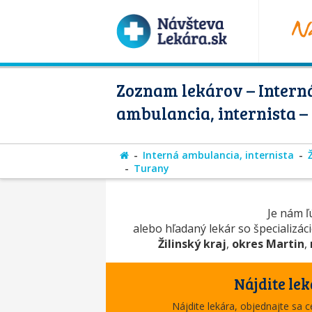
Zoznam lekárov – Intern
ambulancia, internista 
Interná ambulancia, internista
Turany
Je nám ľú
alebo hľadaný lekár so špecializá
Žilinský kraj
,
okres Martin
,
Nájdite lek
Nájdite lekára, objednajte sa 