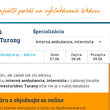
á
Špecializácia
– Turany
Interná ambulancia, internista
Žilinský kraj
Martin
Dnes
Zajtra
Pozajtra
07.08.
08.08.
09.08.
to, ale zadali ste zlú adresu,
ciou
interná ambulancia, internista
v zadanej lokalite
mesto/obec Turany
ešte nie je v našej databáze.
ára a objednajte sa online
cez internet jednoducho a rýchlo na NávštevaLekára.sk