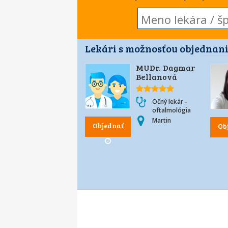
Lekári s možnosťou objednani
MUDr. Dagmar
Bellanová
Očný lekár -
oftalmológia
Martin
Objednať
Ob