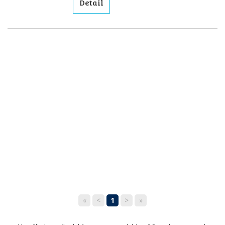
Detail
«
<
1
>
»