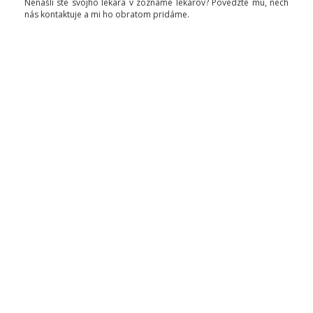
Nenašli ste svojho lekára v zozname lekárov? Povedzte mu, nech
nás kontaktuje a mi ho obratom pridáme.