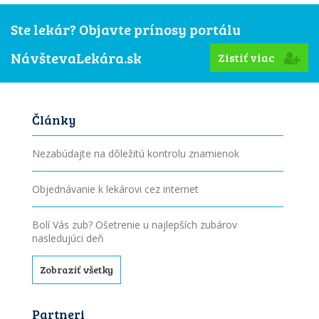
Ste lekár? Objavte prínosy portálu
NávštevaLekára.sk
Zistiť viac
Články
Nezabúdajte na dôležitú kontrolu znamienok
Objednávanie k lekárovi cez internet
Bolí Vás zub? Ošetrenie u najlepších zubárov
nasledujúci deň
Zobraziť všetky
Partneri