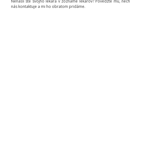
Nenašli ste svojho lekára v zozname lekárov? Povedzte mu, nech
nás kontaktuje a mi ho obratom pridáme.