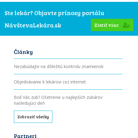
Ste lekár? Objavte prínosy portálu
NávštevaLekára.sk
Zistiť viac
Články
Nezabúdajte na dôležitú kontrolu znamienok
Objednávanie k lekárovi cez internet
Bolí Vás zub? Ošetrenie u najlepších zubárov
nasledujúci deň
Zobraziť všetky
Partneri