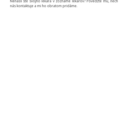
Nenašli ste svojho lekára v zozname lekárov? Povedzte mu, nech
nás kontaktuje a mi ho obratom pridáme.