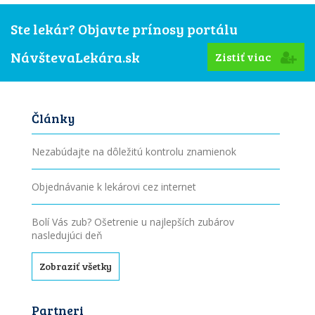
Ste lekár? Objavte prínosy portálu
NávštevaLekára.sk
Zistiť viac
Články
Nezabúdajte na dôležitú kontrolu znamienok
Objednávanie k lekárovi cez internet
Bolí Vás zub? Ošetrenie u najlepších zubárov
nasledujúci deň
Zobraziť všetky
Partneri