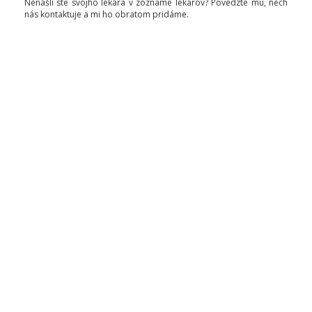
Nenašli ste svojho lekára v zozname lekárov? Povedzte mu, nech
nás kontaktuje a mi ho obratom pridáme.