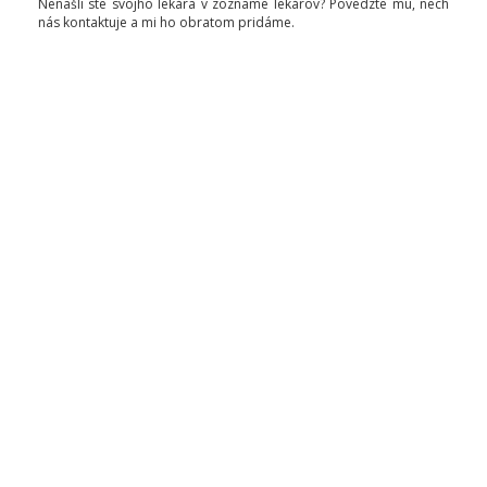
Nenašli ste svojho lekára v zozname lekárov? Povedzte mu, nech
nás kontaktuje a mi ho obratom pridáme.