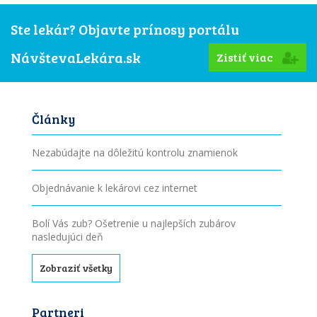
Ste lekár? Objavte prínosy portálu
NávštevaLekára.sk
Zistiť viac
Články
Nezabúdajte na dôležitú kontrolu znamienok
Objednávanie k lekárovi cez internet
Bolí Vás zub? Ošetrenie u najlepších zubárov
nasledujúci deň
Zobraziť všetky
Partneri