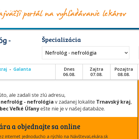
g -
Špecializácia
Nefrológ - nefrológia
kraj
Galanta
Dnes
Zajtra
Pozajtra
06.08.
07.08.
08.08.
to, ale zadali ste zlú adresu,
u
nefrológ - nefrológia
v zadanej lokalite
Trnavský kraj
,
bec Veľké Úľany
ešte nie je v našej databáze.
ára a objednajte sa online
cez internet jednoducho a rýchlo na NávštevaLekára.sk