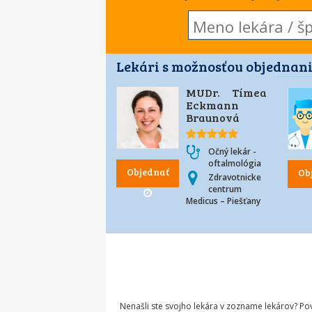
Lekári s možnosťou objednani
MUDr. Tímea
Eckmann
Braunová
Očný lekár -
oftalmológia
Objednať
Ob
Zdravotnicke
centrum
Medicus – Piešťany
Nenašli ste svojho lekára v zozname lekárov? P