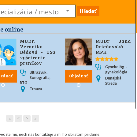
Hľadať
e online
MUDr.
MUDr Jana
Veronika
Drieňovská
Dědová - USG
MPH
vyšetrenie
prsníkov
Gynekológ -
gynekológia
Ultrazvuk,
jednať
Objednať
Sonografia,
Dunajská
RTG
Streda
Trnava
«
<
>
»
ovedzte mu, nech nás kontaktuje a mi ho obratom pridáme.