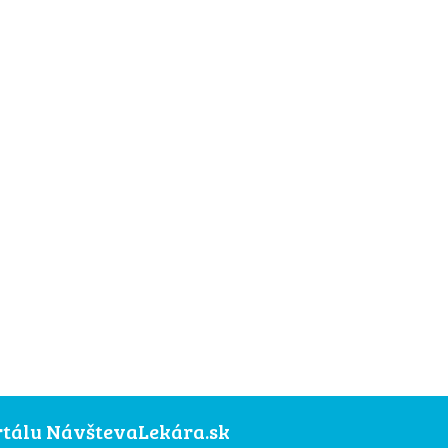
ortálu NávštevaLekára.sk