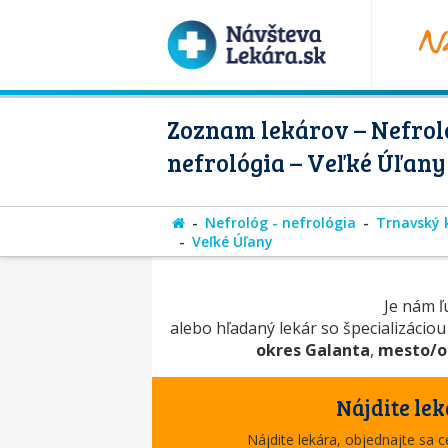
Zoznam lekárov – Nefroló
nefrológia – Veľké Úľany
Nefrológ - nefrológia
Trnavský 
Veľké Úľany
Je nám ľú
alebo hľadaný lekár so špecializácio
okres Galanta
,
mesto/o
Nájdite lek
Nájdite lekára, objednajte sa 