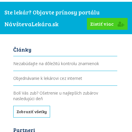
Ste lekár? Objavte prínosy portálu
NávštevaLekára.sk
Zistiť viac
Články
Nezabúdajte na dôležitú kontrolu znamienok
Objednávanie k lekárovi cez internet
Bolí Vás zub? Ošetrenie u najlepších zubárov
nasledujúci deň
Zobraziť všetky
Partneri