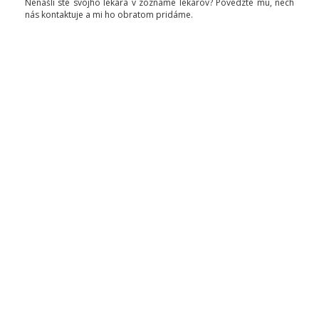
Nenašli ste svojho lekára v zozname lekárov? Povedzte mu, nech
nás kontaktuje a mi ho obratom pridáme.