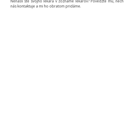
Nenašli ste svojho lekára v zozname lekárov? Povedzte mu, nech
nás kontaktuje a mi ho obratom pridáme.