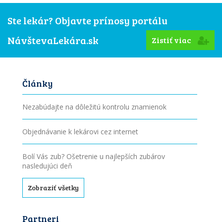
Ste lekár? Objavte prínosy portálu
NávštevaLekára.sk
Zistiť viac
Články
Nezabúdajte na dôležitú kontrolu znamienok
Objednávanie k lekárovi cez internet
Bolí Vás zub? Ošetrenie u najlepších zubárov
nasledujúci deň
Zobraziť všetky
Partneri