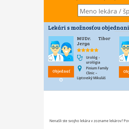
Lekári s možnosťou objednani
MUDr. Tibor
Jerga
Urológ -
urológia
Pinium Family
Objednať
Ob
Clinic –
Liptovský Mikuláš
Nenašli ste svojho lekára v zozname lekárov? P