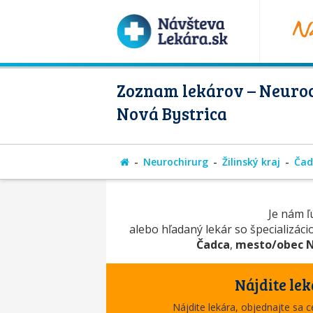
Zoznam lekárov – Neuroc
Nová Bystrica
Neurochirurg
Žilinský kraj
Čad
Je nám ľú
alebo hľadaný lekár so špecializác
Čadca
,
mesto/obec N
Nájdite lek
Nájdite lekára, objednajte sa 