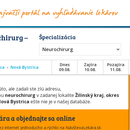
hirurg –
Špecializácia
Neurochirurg
Dnes
Zajtra
Pozajtra
ca
Nová Bystrica
09.08.
10.08.
11.08.
to, ale zadali ste zlú adresu,
iou
neurochirurg
v zadanej lokalite
Žilinský kraj
,
okres
ová Bystrica
ešte nie je v našej databáze.
ára a objednajte sa online
cez internet jednoducho a rýchlo na NávštevaLekára.sk