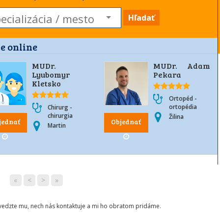
Hľadať
e online
MUDr.
MUDr. Adam
Lyubomyr
Pekara
Kletsko
Ortopéd -
ortopédia
Chirurg -
chirurgia
Žilina
jednať
Objednať
Martin
«
<
>
»
ovedzte mu, nech nás kontaktuje a mi ho obratom pridáme.