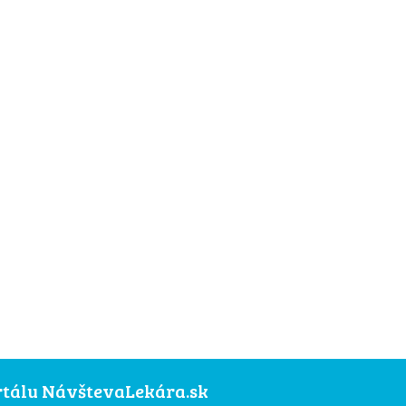
ortálu NávštevaLekára.sk