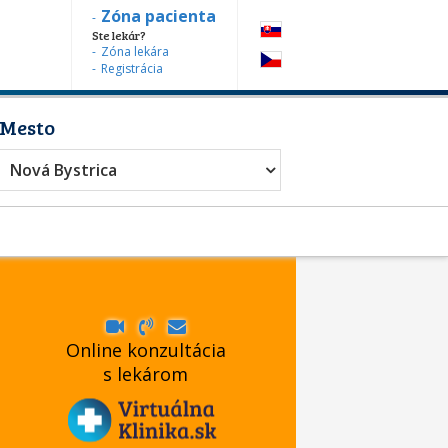
Zóna pacienta
Ste lekár?
Zóna lekára
Registrácia
Mesto
Nová Bystrica
Online konzultácia
s lekárom