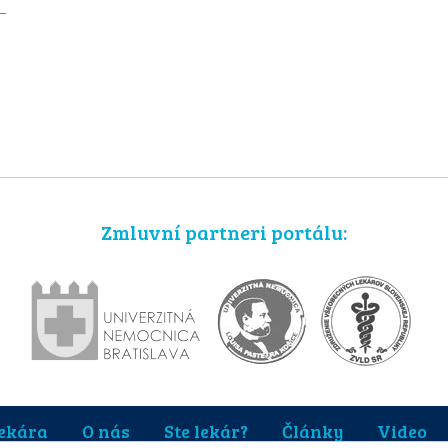
Zmluvní partneri portálu:
lekára
O nás
Ste lekár?
Články
Video