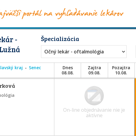
kár -
Špecializácia
 Lužná
Očný lekár - oftalmológia
lavský kraj
Senec
Dnes
Zajtra
Pozajtra
08.08.
09.08.
10.08.
arková
mológia
On-line objednávanie nie je
aktívne