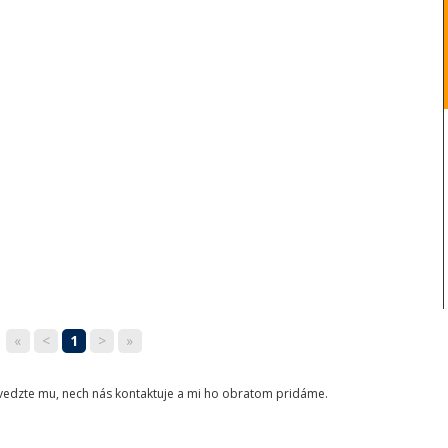
«
<
1
>
»
ovedzte mu, nech nás kontaktuje a mi ho obratom pridáme.