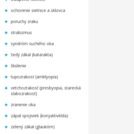
ochorenie sietnice a sklovca
poruchy zraku
strabizmus
syndróm suchého oka
šedý zákal (katarakta)
škúlenie
tupozrakosť (amblyopia)
vetchozrakosť (presbyopia, starecká
slabozrakosť)
zranenie oka
zápal spojiviek (konjuktivitída)
zelený zákal (glaukóm)