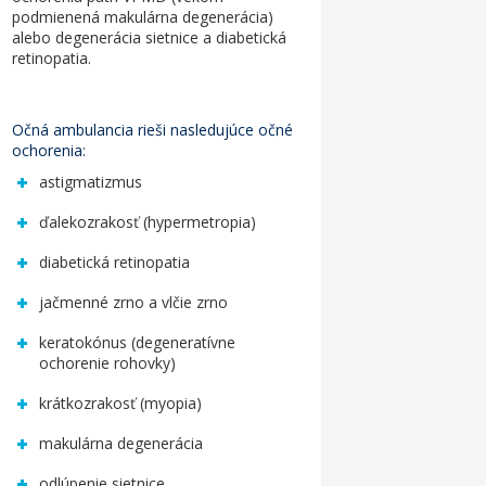
podmienená makulárna degenerácia)
alebo degenerácia sietnice a diabetická
retinopatia.
Očná ambulancia
rieši nasledujúce očné
ochorenia:
astigmatizmus
ďalekozrakosť (hypermetropia)
diabetická retinopatia
jačmenné zrno a vlčie zrno
keratokónus (degeneratívne
ochorenie rohovky)
krátkozrakosť (myopia)
makulárna degenerácia
odlúpenie sietnice