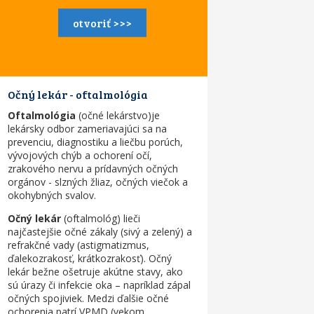
otvoriť >>>
Očný lekár - oftalmológia
Oftalmológia
(
očné lekárstvo
)
je
lekársky odbor zameriavajúci sa na
prevenciu, diagnostiku a liečbu porúch,
vývojových chýb a ochorení očí,
zrakového nervu a prídavných očných
orgánov - slzných žliaz, očných viečok a
okohybných svalov.
Očný lekár
(
oftalmológ
) lieči
najčastejšie očné zákaly (sivý a zelený) a
refrakčné vady (astigmatizmus,
ďalekozrakosť, krátkozrakosť). Očný
lekár bežne ošetruje akútne stavy, ako
sú úrazy či infekcie oka – napríklad zápal
očných spojiviek. Medzi ďalšie očné
ochorenia patrí VPMD (vekom