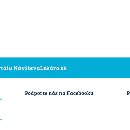
ortálu NávštevaLekára.sk
Podporte nás na Facebooku
P