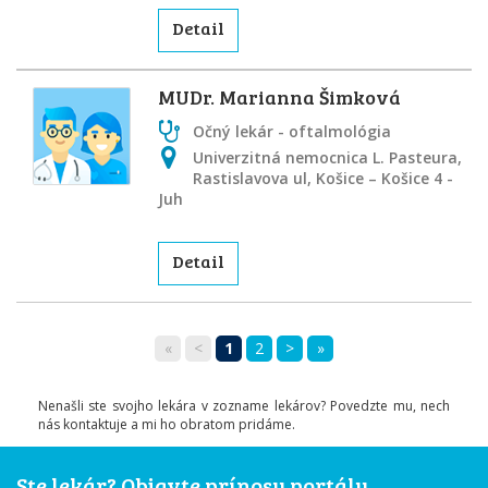
Detail
MUDr. Marianna Šimková
Očný lekár - oftalmológia
Univerzitná nemocnica L. Pasteura,
Rastislavova ul, Košice – Košice 4 -
Juh
Detail
«
<
1
2
>
»
Nenašli ste svojho lekára v zozname lekárov? Povedzte mu, nech
nás kontaktuje a mi ho obratom pridáme.
Ste lekár? Objavte prínosy portálu