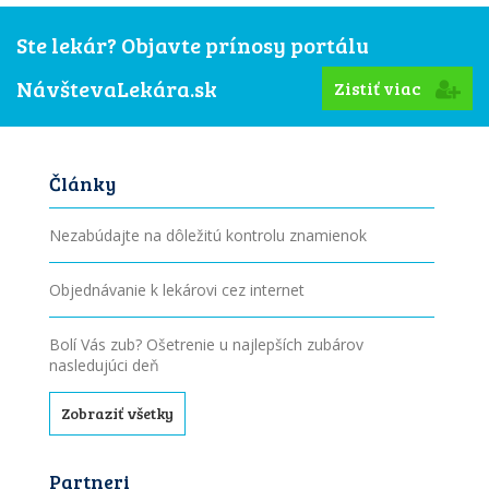
Ste lekár? Objavte prínosy portálu
NávštevaLekára.sk
Zistiť viac
Články
Nezabúdajte na dôležitú kontrolu znamienok
Objednávanie k lekárovi cez internet
Bolí Vás zub? Ošetrenie u najlepších zubárov
nasledujúci deň
Zobraziť všetky
Partneri