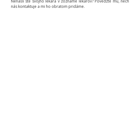
Nenašli ste svojho lekára v zozname lekárov? Povedzte mu, nech
nás kontaktuje a mi ho obratom pridáme.