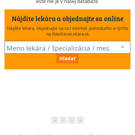
ešte nie je v našej databáze.
Nájdite lekára a objednajte sa online
Nájdite lekára, objednajte sa cez internet jednoducho a rýchlo
na NávštevaLekára.sk
Hľadať
«
<
>
»