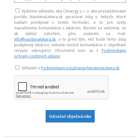
Výslovne súhlasím, aby Clevergy s. r. o. ako prevádzkovateľ
portálu NavstevaLekara.sk spracúval údaj o liekoch, ktoré
žiadam predpísať v tomto formulári, a to pre účely
manažmentu komunikácie s lekárom. Beriem na vedomie, že
ak súhlas odvolám, jeho zaslaním na mail:
info@navstevalekara.sk
, a to pred tým, než bude tento údaj
poskytnutý lekárovi, nebude možné komunikáciu o objednaní
receptu zabezpečiť. Oboznámil som sa s
Podmienkami
ochrany osobných údajov
.
Súhlasím s
Podmienkami používania NavstevaLekara.sk
.
Odoslať objednávku