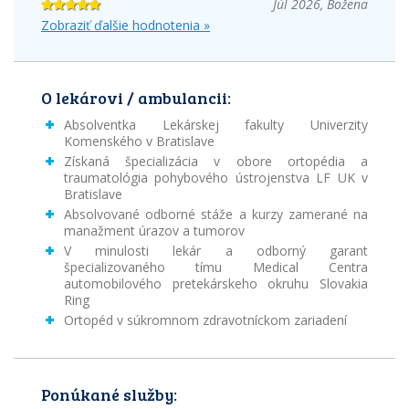
Júl 2026, Božena
Zobraziť ďalšie hodnotenia »
O lekárovi / ambulancii:
Absolventka Lekárskej fakulty Univerzity
Komenského v Bratislave
Získaná špecializácia v obore ortopédia a
traumatológia pohybového ústrojenstva LF UK v
Bratislave
Absolvované odborné stáže a kurzy zamerané na
manažment úrazov a tumorov
V minulosti lekár a odborný garant
špecializovaného tímu Medical Centra
automobilového pretekárskeho okruhu Slovakia
Ring
Ortopéd v súkromnom zdravotníckom zariadení
Ponúkané služby: