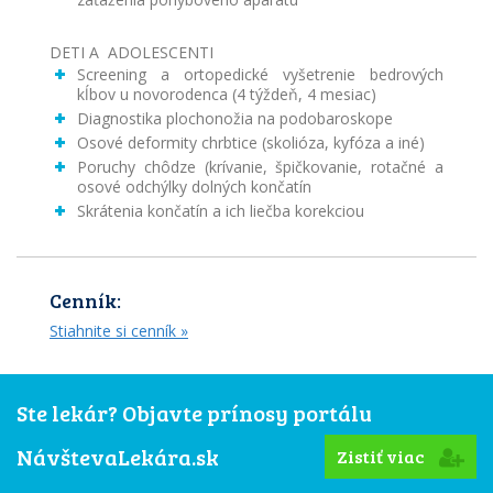
DETI A ADOLESCENTI
Screening a ortopedické vyšetrenie bedrových
kĺbov u novorodenca (4 týždeň, 4 mesiac)
Diagnostika plochonožia na podobaroskope
Osové deformity chrbtice (skolióza, kyfóza a iné)
Poruchy chôdze (krívanie, špičkovanie, rotačné a
osové odchýlky dolných končatín
Skrátenia končatín a ich liečba korekciou
Cenník:
Stiahnite si cenník »
Ste lekár? Objavte prínosy portálu
NávštevaLekára.sk
Zistiť viac