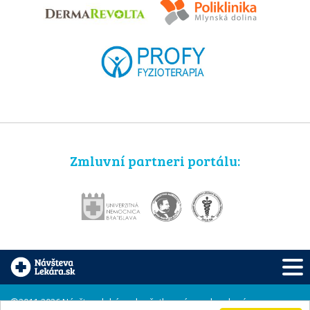
Zmluvní partneri portálu:
©2011-2026 Návštevalekára.sk, všetky práva vyhradené.