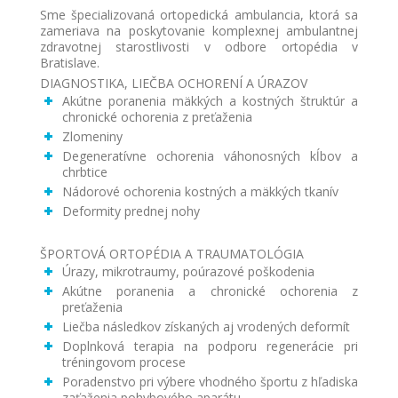
Sme špecializovaná ortopedická ambulancia, ktorá sa
zameriava na poskytovanie komplexnej ambulantnej
zdravotnej starostlivosti v odbore ortopédia v
Bratislave.
DIAGNOSTIKA, LIEČBA OCHORENÍ A ÚRAZOV
Akútne poranenia mäkkých a kostných štruktúr a
chronické ochorenia z preťaženia
Zlomeniny
Degeneratívne ochorenia váhonosných kĺbov a
chrbtice
Nádorové ochorenia kostných a mäkkých tkanív
Deformity prednej nohy
ŠPORTOVÁ ORTOPÉDIA A TRAUMATOLÓGIA
Úrazy, mikrotraumy, poúrazové poškodenia
Akútne poranenia a chronické ochorenia z
preťaženia
Liečba následkov získaných aj vrodených deformít
Doplnková terapia na podporu regenerácie pri
tréningovom procese
Poradenstvo pri výbere vhodného športu z hľadiska
zaťaženia pohybového aparátu