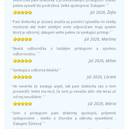
Velmi mila pani doktorka s profesionálnym prístupom. Všetko
pekne vysvetlí do podrobná. Veľká spokojnosť. Ďakujem
Júl 2026, Žofia
Pani doktorka je úžasná snažila sa pomôcť vysvetlila mi všetky
možnosti aké mám všetkým vrelo odporúčam majú systém
ktorý je výborný, ďakujem veľmi pekne za vynikajúci prístup.
Júl 2026, Martina
Skvelá odborníčka s ľudským prístupom a vysokou
odbornosťou.
Júl 2026, Milan
Vynikajúca odborná lekárka
Júl 2026, Lórant
Ak neveríte že existujú anjeli, tak pani doktorka vás o tom
presvedčí. Veľmi ma mrzí, že som ju nenašla skôr. Ale teraz už
od nej neodídem.
Júl 2026, Mária
Som s prístupom pani doktorky spokojná, príjemné
vystupovanie , všetko o chorobe a zákroku vysvetletné ,
Ďakujem Žůrková