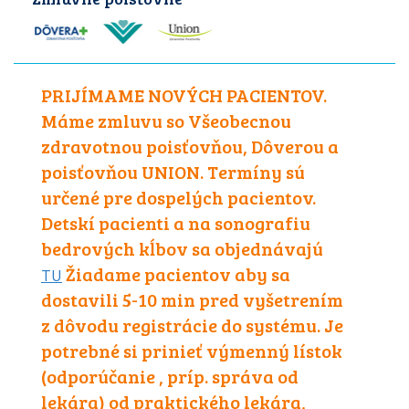
PRIJÍMAME NOVÝCH PACIENTOV.
Máme zmluvu so Všeobecnou
zdravotnou poisťovňou, Dôverou a
poisťovňou UNION. Termíny sú
určené pre dospelých pacientov.
Detskí pacienti a na sonografiu
bedrových kĺbov sa objednávajú
Žiadame pacientov aby sa
TU
dostavili 5-10 min pred vyšetrením
z dôvodu registrácie do systému. Je
potrebné si prinieť výmenný lístok
(odporúčanie , príp. správa od
lekára) od praktického lekára,