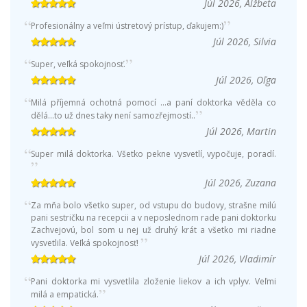
Júl 2026, Alžbeta
Profesionálny a veľmi ústretový prístup, ďakujem:)
Júl 2026, Silvia
Super, veľká spokojnosť.
Júl 2026, Oľga
Milá příjemná ochotná pomocí ...a paní doktorka věděla co
dělá...to už dnes taky není samozřejmostí..
Júl 2026, Martin
Super milá doktorka. Všetko pekne vysvetlí, vypočuje, poradí.
Júl 2026, Zuzana
Za mňa bolo všetko super, od vstupu do budovy, strašne milú
pani sestričku na recepcii a v neposlednom rade pani doktorku
Zachvejovú, bol som u nej už druhý krát a všetko mi riadne
vysvetlila. Veľká spokojnosť!
Júl 2026, Vladimír
Pani doktorka mi vysvetlila zloženie liekov a ich vplyv. Veľmi
milá a empatická.