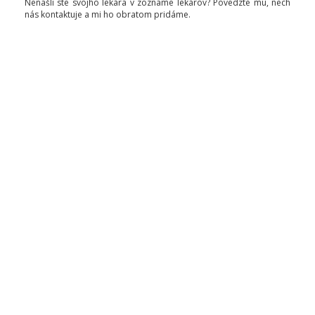
Nenašli ste svojho lekára v zozname lekárov? Povedzte mu, nech
nás kontaktuje a mi ho obratom pridáme.