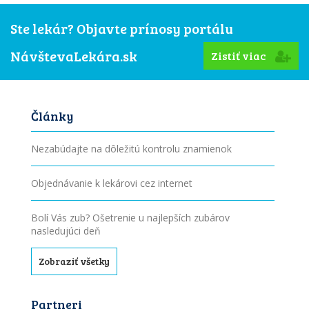
Ste lekár? Objavte prínosy portálu
NávštevaLekára.sk
Zistiť viac
Články
Nezabúdajte na dôležitú kontrolu znamienok
Objednávanie k lekárovi cez internet
Bolí Vás zub? Ošetrenie u najlepších zubárov
nasledujúci deň
Zobraziť všetky
Partneri