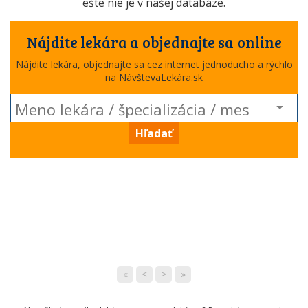
ešte nie je v našej databáze.
Nájdite lekára a objednajte sa online
Nájdite lekára, objednajte sa cez internet jednoducho a rýchlo
na NávštevaLekára.sk
Hľadať
«
<
>
»