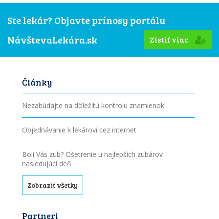
Ste lekár? Objavte prínosy portálu
NávštevaLekára.sk
Zistiť viac
Články
Nezabúdajte na dôležitú kontrolu znamienok
Objednávanie k lekárovi cez internet
Bolí Vás zub? Ošetrenie u najlepších zubárov
nasledujúci deň
Zobraziť všetky
Partneri