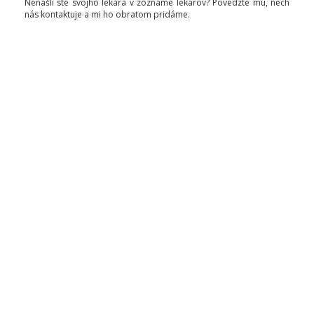
Nenašli ste svojho lekára v zozname lekárov? Povedzte mu, nech
nás kontaktuje a mi ho obratom pridáme.